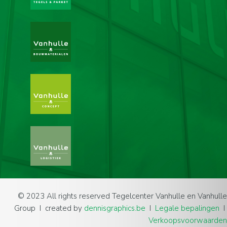
© 2023 All rights reserved Tegelcenter Vanhulle en Vanhulle
Group I created by
dennisgraphics.be
I
Legale bepalingen
I
Verkoopsvoorwaarden